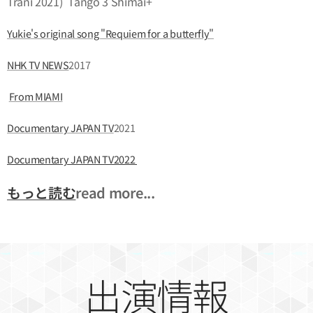
Trani 2021)"Tango 3 Shimai+"
Yukie's original song "Requiem for a butterfly"
NHK TV NEWS
2017
From MIAMI
Documentary JAPAN TV
2021
Documentary JAPAN TV2022
もっと読む
read more...
出演情報