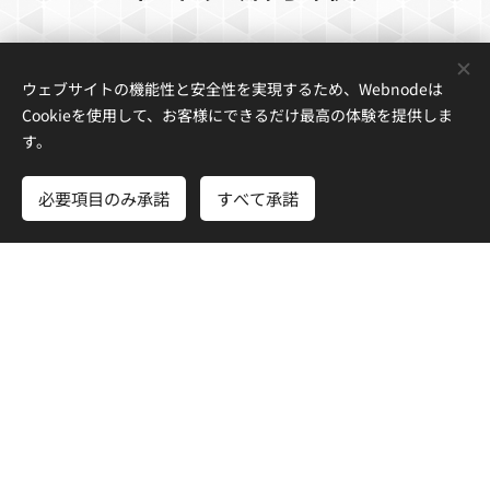
今後の日程more
ウェブサイトの機能性と安全性を実現するため、Webnodeは
Cookieを使用して、お客様にできるだけ最高の体験を提供しま
す。
必要項目のみ承諾
すべて承諾
さあ、はじめよう
無料でホームページを作成しよう！
lit.link
SNS/公式
LINE/Instagram/Youtube/Clubhouse/Stand.fm
幸恵の実験室♡１期生募集2023