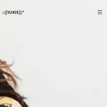
::||YUKIE||:*